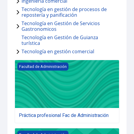
Ingeniería comercial
Tecnología en gestión de procesos de
repostería y panificación
Tecnología en Gestión de Servicios
Gastronomicos
Tecnología en Gestión de Guianza
turística
Tecnología en gestión comercial
Práctica profesional Fac de Administración
Facultad de Administración
Práctica profesional Fac de Administración
Simulacros pruebas saber [Administración]