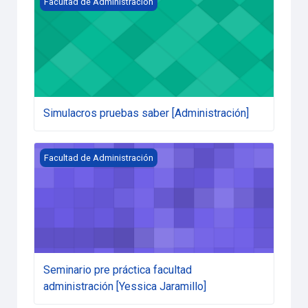
Facultad de Administración
Simulacros pruebas saber [Administración]
Seminario pre práctica facultad administración [Yessica 
Facultad de Administración
Seminario pre práctica facultad
administración [Yessica Jaramillo]