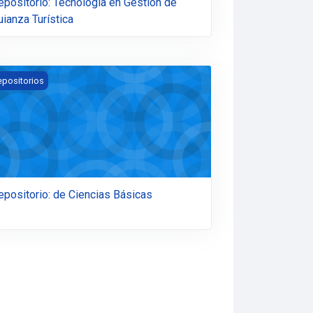
epositorio: Tecnología en Gestión de
uianza Turística
positorio: de Ciencias Básicas
epositorios
epositorio: de Ciencias Básicas