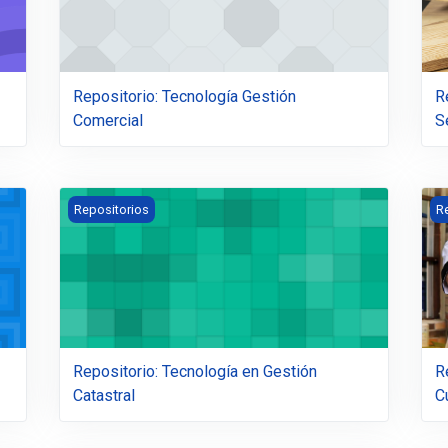
Repositorio: Tecnología Gestión
R
Comercial
S
rquitectura e Ingeniería
Repositorio: Tecnología en Gestión Catastral
Re
Repositorios
R
Repositorio: Tecnología en Gestión
R
Catastral
Cu