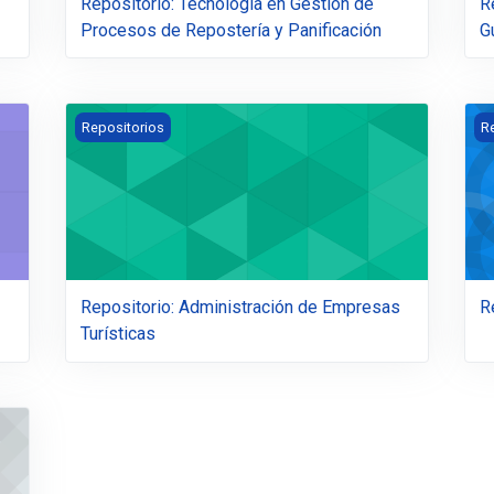
Repositorio: Tecnología en Gestión de
R
Procesos de Repostería y Panificación
G
Repositorio: Administración de Empresas Turísticas
Re
Repositorios
R
Repositorio: Administración de Empresas
R
Turísticas
a de la Construcción