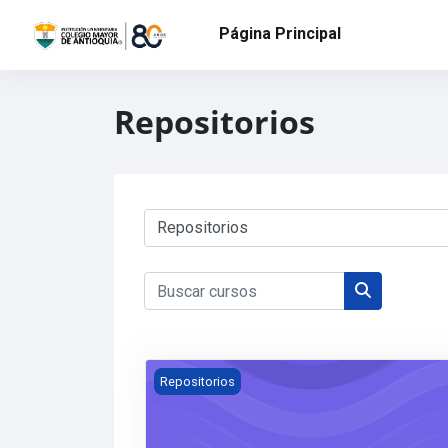
Salta al contenido principal
Página Principal
Repositorios
Categorías
Buscar cursos
Buscar curs
Repositorio: Especialización en Construcc
Repositorios