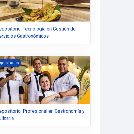
epositorio: Tecnología en Gestión de
ervicios Gastronómicos
positorio: Profesional en Gastronomía y Culinaria
epositorios
epositorio: Profesional en Gastronomía y
linaria