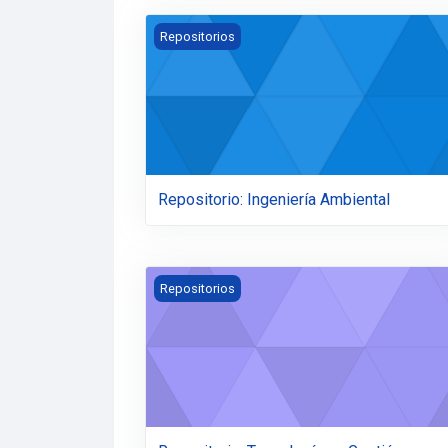
Repositorio: Ingeniería Ambiental
Repositorios
Repositorio: Ingeniería Ambiental
Repositorio: Tecnología en Gestión Turísti
Repositorios