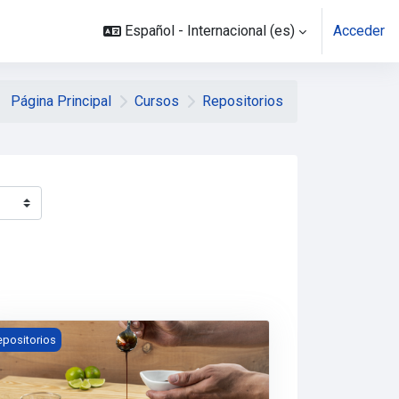
Español - Internacional ‎(es)‎
Acceder
Página Principal
Cursos
Repositorios
positorio: Tecnología en Gestión de Servicios Gastronómicos
epositorios