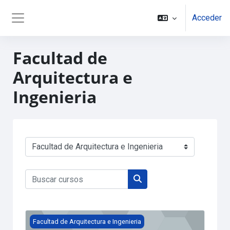
Salta al contenido principal
Acceder
Panel lateral
Facultad de
Arquitectura e
Ingenieria
Categorías
Buscar cursos
Buscar cursos
Prácticas profesionales 2026-2
Facultad de Arquitectura e Ingenieria